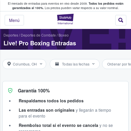
El mercado de entradas para eventos en vivo desde 2009.
Todos los pedidos están
 y venta de entradas entre fans
LIVE
garantizados al 100%.
Los precios pueden variar respecto a su valor nominal.
StubHub: compra y
Menú
Deportes
/
Deportes de Combate
/
Boxeo
Live! Pro Boxing Entradas
Columbus, OH
Todas las fechas
Ordenar por f
Garantía 100%
Respaldamos todos los pedidos
Las entradas son originales
y llegarán a tiempo
para el evento
Reembolso total si el evento se cancela
y no se