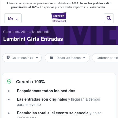
El mercado de entradas para eventos en vivo desde 2009.
Todos los pedidos están
 y venta de entradas entre fans
LAMB
garantizados al 100%.
Los precios pueden variar respecto a su valor nominal.
StubHub: compra y
Menú
Conciertos
/
Alternative and Indie
Lambrini Girls Entradas
Columbus, OH
Todas las fechas
Ordenar por f
Garantía 100%
Respaldamos todos los pedidos
Las entradas son originales
y llegarán a tiempo
para el evento
Reembolso total si el evento se cancela
y no se