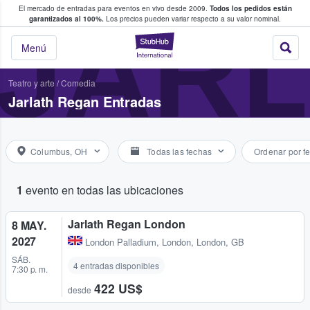
El mercado de entradas para eventos en vivo desde 2009.
Todos los pedidos están
 y venta de entradas entre fans
JAR
garantizados al 100%.
Los precios pueden variar respecto a su valor nominal.
StubHub: compra y
Menú
Teatro y arte
/
Comedia
Jarlath Regan Entradas
Columbus, OH
Todas las fechas
Ordenar por f
1
evento en todas las ubicaciones
Jarlath Regan London
8 MAY.
2027
London Palladium
,
London, London, GB
SÁB.
4 entradas disponibles
7:30 p. m.
422 US$
desde