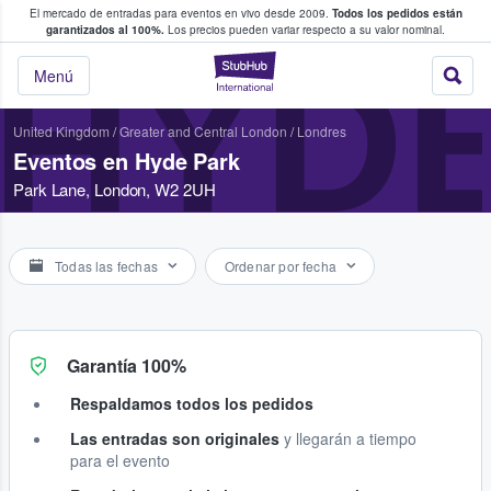
El mercado de entradas para eventos en vivo desde 2009.
Todos los pedidos están
 y venta de entradas entre fans
garantizados al 100%.
Los precios pueden variar respecto a su valor nominal.
HYD
StubHub: compra y
Menú
United Kingdom
/
Greater and Central London
/
Londres
Eventos en Hyde Park
Park Lane, London, W2 2UH
Todas las fechas
Ordenar por fecha
Garantía 100%
Respaldamos todos los pedidos
Las entradas son originales
y llegarán a tiempo
para el evento