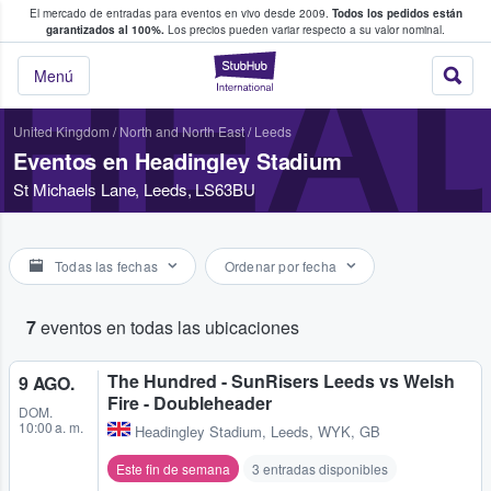
El mercado de entradas para eventos en vivo desde 2009.
Todos los pedidos están
 y venta de entradas entre fans
garantizados al 100%.
Los precios pueden variar respecto a su valor nominal.
HEAD
StubHub: compra y
Menú
United Kingdom
/
North and North East
/
Leeds
Eventos en Headingley Stadium
St Michaels Lane, Leeds, LS63BU
Todas las fechas
Ordenar por fecha
7
eventos en todas las ubicaciones
The Hundred - SunRisers Leeds vs Welsh
9 AGO.
Fire - Doubleheader
DOM.
10:00 a. m.
Headingley Stadium
,
Leeds, WYK, GB
Este fin de semana
3 entradas disponibles