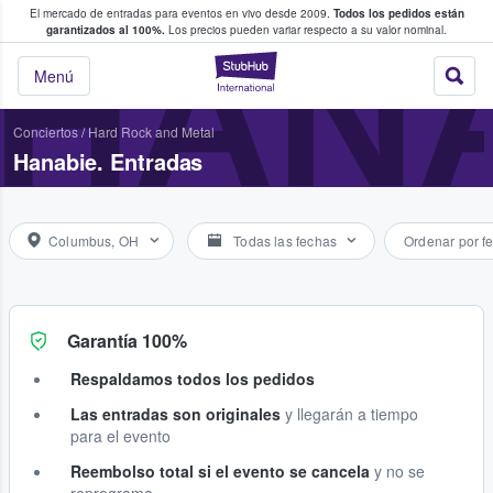
El mercado de entradas para eventos en vivo desde 2009.
Todos los pedidos están
 y venta de entradas entre fans
HANA
garantizados al 100%.
Los precios pueden variar respecto a su valor nominal.
StubHub: compra y
Menú
Conciertos
/
Hard Rock and Metal
Hanabie. Entradas
Columbus, OH
Todas las fechas
Ordenar por f
Garantía 100%
Respaldamos todos los pedidos
Las entradas son originales
y llegarán a tiempo
para el evento
Reembolso total si el evento se cancela
y no se