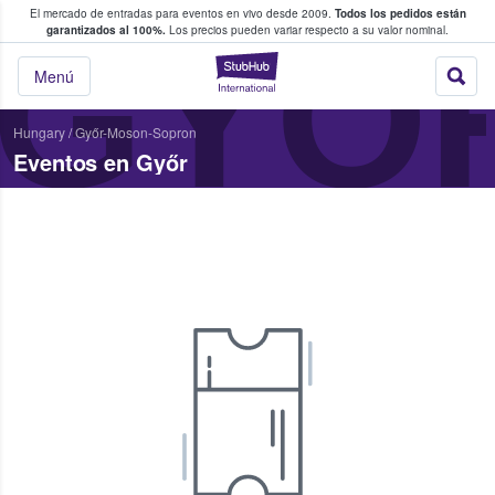
El mercado de entradas para eventos en vivo desde 2009.
Todos los pedidos están
 y venta de entradas entre fans
GYŐ
garantizados al 100%.
Los precios pueden variar respecto a su valor nominal.
StubHub: compra y
Menú
Hungary
/
Győr-Moson-Sopron
Eventos en Győr