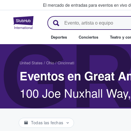
El mercado de entradas para eventos en vivo 
StubHub: compra y venta de en
GR
Deportes
Conciertos
Teatro y c
United States
/
Ohio
/
Cincinnati
Eventos en Great Am
100 Joe Nuxhall Way,
Todas las fechas