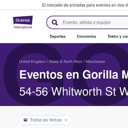
El mercado de entradas para eventos en vivo 
StubHub: compra y venta de en
GO
Deportes
Conciertos
Teatro y c
United Kingdom
/
Wales & North West
/
Manchester
Eventos en Gorilla 
54-56 Whitworth St 
Todas las fechas