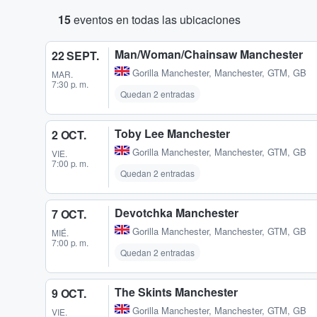
15
eventos en todas las ubicaciones
Man/Woman/Chainsaw Manchester
22 SEPT.
Gorilla Manchester
,
Manchester, GTM, GB
MAR.
7:30 p. m.
Quedan 2 entradas
Toby Lee Manchester
2 OCT.
Gorilla Manchester
,
Manchester, GTM, GB
VIE.
7:00 p. m.
Quedan 2 entradas
Devotchka Manchester
7 OCT.
Gorilla Manchester
,
Manchester, GTM, GB
MIÉ.
7:00 p. m.
Quedan 2 entradas
The Skints Manchester
9 OCT.
Gorilla Manchester
,
Manchester, GTM, GB
VIE.