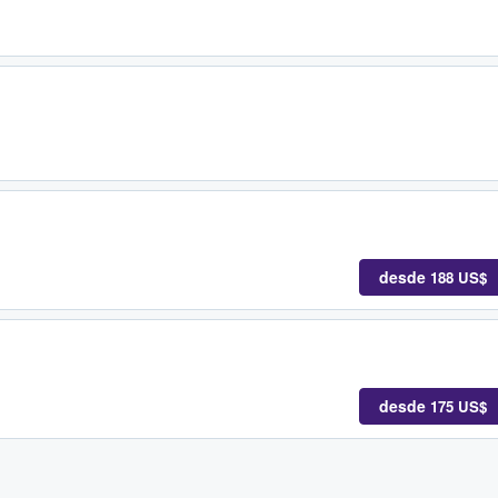
desde
188 US$
desde
175 US$