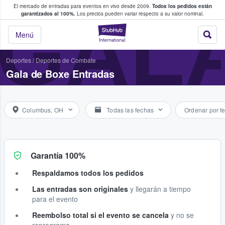
El mercado de entradas para eventos en vivo desde 2009.
Todos los pedidos están
 y venta de entradas entre fans
GALA
garantizados al 100%.
Los precios pueden variar respecto a su valor nominal.
StubHub: compra y
Menú
Deportes
/
Deportes de Combate
Gala de Boxe Entradas
Columbus, OH
Todas las fechas
Ordenar por f
Garantía 100%
Respaldamos todos los pedidos
Las entradas son originales
y llegarán a tiempo
para el evento
Reembolso total si el evento se cancela
y no se