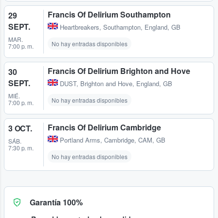
Francis Of Delirium Southampton
29
SEPT.
Heartbreakers
,
Southampton, England, GB
MAR.
No hay entradas disponibles
7:00 p. m.
Francis Of Delirium Brighton and Hove
30
SEPT.
DUST
,
Brighton and Hove, England, GB
MIÉ.
No hay entradas disponibles
7:00 p. m.
Francis Of Delirium Cambridge
3 OCT.
Portland Arms
,
Cambridge, CAM, GB
SÁB.
7:30 p. m.
No hay entradas disponibles
Garantía 100%