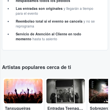
Respaldamos todos los pedidos
Las entradas son originales
y llegarán a tiempo
para el evento
Reembolso total si el evento se cancela
y no se
reprograma
Servicio de Atención al Cliente en todo
momento
hasta tu asiento
Artistas populares cerca de ti
Adobe Stock
...
Adobe Stock
Tanxugueiras
Entradas Teenage Fanclub
Sobrezero