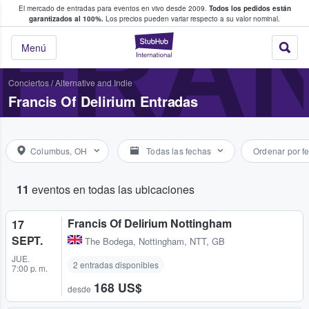
El mercado de entradas para eventos en vivo desde 2009.
Todos los pedidos están
 y venta de entradas entre fans
FRAN
garantizados al 100%.
Los precios pueden variar respecto a su valor nominal.
StubHub: compra y
Menú
Conciertos
/
Alternative and Indie
Francis Of Delirium Entradas
Columbus, OH
Todas las fechas
Ordenar por f
11
eventos en todas las ubicaciones
Francis Of Delirium Nottingham
17
SEPT.
The Bodega
,
Nottingham, NTT, GB
JUE.
2 entradas disponibles
7:00 p. m.
168 US$
desde