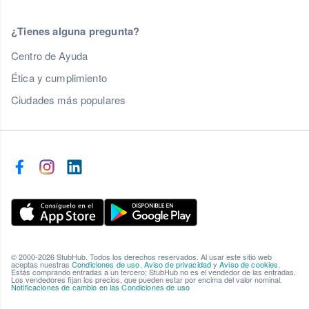
¿Tienes alguna pregunta?
Centro de Ayuda
Ética y cumplimiento
Ciudades más populares
© 2000-2026 StubHub. Todos los derechos reservados. Al usar este sitio web
aceptas nuestras
Condiciones de uso
,
Aviso de privacidad
y
Aviso de cookies
.
Estás comprando entradas a un tercero; StubHub no es el vendedor de las entradas.
Los vendedores fijan los precios, que pueden estar por encima del valor nominal.
Notificaciones de cambio en las Condiciones de uso