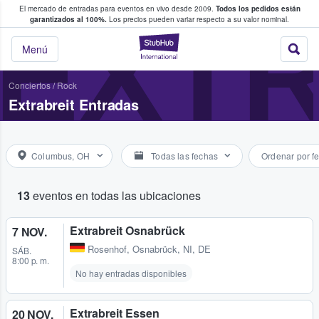
El mercado de entradas para eventos en vivo desde 2009.
Todos los pedidos están
 y venta de entradas entre fans
EXTR
garantizados al 100%.
Los precios pueden variar respecto a su valor nominal.
StubHub: compra y
Menú
Conciertos
/
Rock
Extrabreit Entradas
Columbus, OH
Todas las fechas
Ordenar por f
13
eventos en todas las ubicaciones
Extrabreit Osnabrück
7 NOV.
Rosenhof
,
Osnabrück, NI, DE
SÁB.
8:00 p. m.
No hay entradas disponibles
Extrabreit Essen
20 NOV.