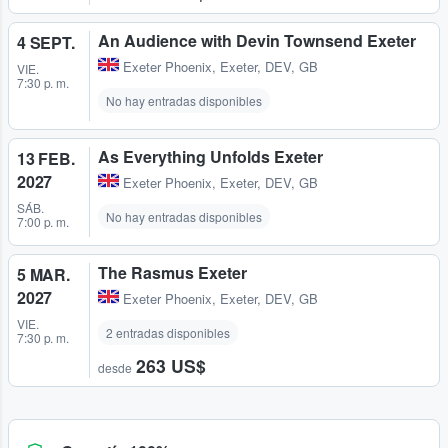
An Audience with Devin Townsend Exeter
4 SEPT.
Exeter Phoenix
,
Exeter, DEV, GB
VIE.
7:30 p. m.
No hay entradas disponibles
As Everything Unfolds Exeter
13 FEB.
2027
Exeter Phoenix
,
Exeter, DEV, GB
SÁB.
No hay entradas disponibles
7:00 p. m.
The Rasmus Exeter
5 MAR.
2027
Exeter Phoenix
,
Exeter, DEV, GB
VIE.
2 entradas disponibles
7:30 p. m.
263 US$
desde