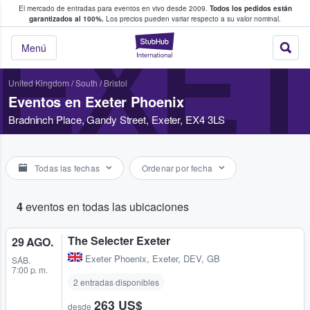
El mercado de entradas para eventos en vivo desde 2009.
Todos los pedidos están
 y venta de entradas entre fans
garantizados al 100%.
Los precios pueden variar respecto a su valor nominal.
EXET
StubHub: compra y
Menú
United Kingdom
/
South
/
Bristol
Eventos en Exeter Phoenix
Bradninch Place, Gandy Street, Exeter, EX4 3LS
Todas las fechas
Ordenar por fecha
4
eventos en todas las ubicaciones
The Selecter Exeter
29 AGO.
Exeter Phoenix
,
Exeter, DEV, GB
SÁB.
7:00 p. m.
2 entradas disponibles
263 US$
desde