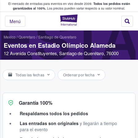
El mercado de entradas para eventos en vivo desde 2009.
Todos los pedidos están
 y venta de entradas entre fans
garantizados al 100%.
Los precios pueden variar respecto a su valor nominal.
ESTA
StubHub: compra y
Menú
Mexico
/
Queretaro
/
Santiago de Queretaro
Eventos en Estadio Olímpico Alameda
12 Avenida Constituyentes, Santiago de Querétaro, 76000
Todas las fechas
Ordenar por fecha
Garantía 100%
Respaldamos todos los pedidos
Las entradas son originales
y llegarán a tiempo
para el evento