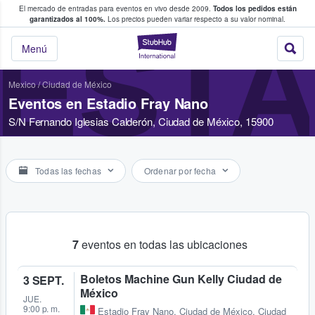
El mercado de entradas para eventos en vivo desde 2009.
Todos los pedidos están
 y venta de entradas entre fans
garantizados al 100%.
Los precios pueden variar respecto a su valor nominal.
ESTA
StubHub: compra y
Menú
Mexico
/
Ciudad de México
Eventos en Estadio Fray Nano
S/N Fernando Iglesias Calderón, Ciudad de México, 15900
Todas las fechas
Ordenar por fecha
7
eventos en todas las ubicaciones
Boletos Machine Gun Kelly Ciudad de
3 SEPT.
México
JUE.
9:00 p. m.
Estadio Fray Nano
,
Ciudad de México, Ciudad