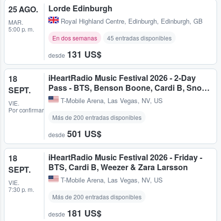
Lorde Edinburgh
25 AGO.
Royal Highland Centre
,
Edinburgh, Edinburgh, GB
MAR.
5:00 p. m.
En dos semanas
45 entradas disponibles
131 US$
desde
iHeartRadio Music Festival 2026 - 2-Day
18
Pass - BTS, Benson Boone, Cardi B, Sno…
SEPT.
T-Mobile Arena
,
Las Vegas, NV, US
VIE.
Por confirmar
Más de 200 entradas disponibles
501 US$
desde
iHeartRadio Music Festival 2026 - Friday -
18
BTS, Cardi B, Weezer & Zara Larsson
SEPT.
T-Mobile Arena
,
Las Vegas, NV, US
VIE.
7:30 p. m.
Más de 200 entradas disponibles
181 US$
desde