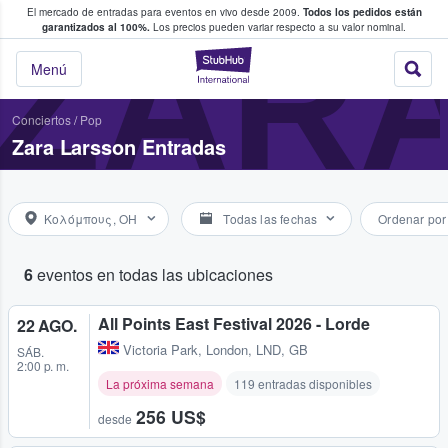
El mercado de entradas para eventos en vivo desde 2009.
Todos los pedidos están
 y venta de entradas entre fans
ZAR
garantizados al 100%.
Los precios pueden variar respecto a su valor nominal.
StubHub: compra y
Menú
Conciertos
/
Pop
Zara Larsson Entradas
Κολόμπους, OH
Todas las fechas
Ordenar por
6
eventos en todas las ubicaciones
All Points East Festival 2026 - Lorde
22 AGO.
Victoria Park
,
London, LND, GB
SÁB.
2:00 p. m.
La próxima semana
119 entradas disponibles
256 US$
desde