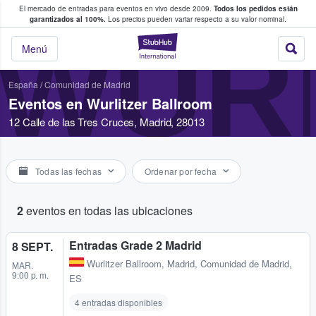
El mercado de entradas para eventos en vivo desde 2009.
Todos los pedidos están
 y venta de entradas entre fans
garantizados al 100%.
Los precios pueden variar respecto a su valor nominal.
WUR
StubHub: compra y
Menú
España
/
Comunidad de Madrid
Eventos en Wurlitzer Ballroom
12 Calle de las Tres Cruces, Madrid, 28013
Todas las fechas
Ordenar por fecha
2
eventos en todas las ubicaciones
Entradas Grade 2 Madrid
8 SEPT.
Wurlitzer Ballroom
,
Madrid, Comunidad de Madrid,
MAR.
9:00 p. m.
ES
4 entradas disponibles