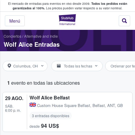
El mercado de entradas para eventos en vivo desde 2009.
Todos los pedidos están
 y venta de entradas entre fans
WOLF
garantizados al 100%.
Los precios pueden variar respecto a su valor nominal.
StubHub: compra y
Menú
Conciertos
/
Alternative and Indie
Wolf Alice Entradas
Columbus, OH
Todas las fechas
Ordenar por f
1
evento en todas las ubicaciones
Wolf Alice Belfast
29 AGO.
Custom House Square Belfast
,
Belfast, ANT, GB
SÁB.
6:00 p. m.
3 entradas disponibles
94 US$
desde