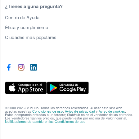
¿Tienes alguna pregunta?
Centro de Ayuda
Ética y cumplimiento
Ciudades más populares
© 2000-2026 StubHub. Todos los derechos reservados. Al usar este sitio web
aceptas nuestras
Condiciones de uso
,
Aviso de privacidad
y
Aviso de cookies
.
Estás comprando entradas a un tercero; StubHub no es el vendedor de las entradas.
Los vendedores fijan los precios, que pueden estar por encima del valor nominal.
Notificaciones de cambio en las Condiciones de uso