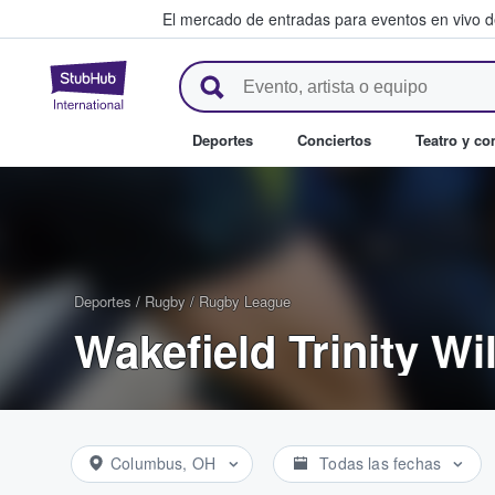
El mercado de entradas para eventos en vivo 
StubHub: compra y venta de en
Deportes
Conciertos
Teatro y c
Deportes
/
Rugby
/
Rugby League
Wakefield Trinity W
Columbus, OH
Todas las fechas