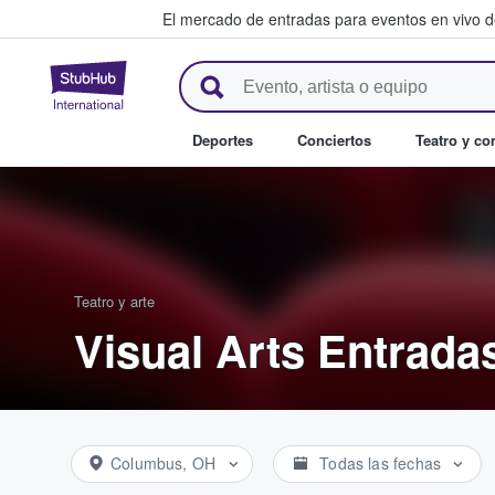
El mercado de entradas para eventos en vivo 
StubHub: compra y venta de en
Deportes
Conciertos
Teatro y c
Teatro y arte
Visual Arts Entrada
Columbus, OH
Todas las fechas