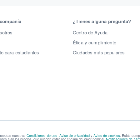
 compañía
¿Tienes alguna pregunta?
sotros
Centro de Ayuda
Ética y cumplimiento
o para estudiantes
Ciudades más populares
 aceptas nuestras
Condiciones de uso
,
Aviso de privacidad
y
Aviso de cookies
. Estás com
res fijan los precios, que pueden estar por encima del valor nominal.
Notificaciones de cam