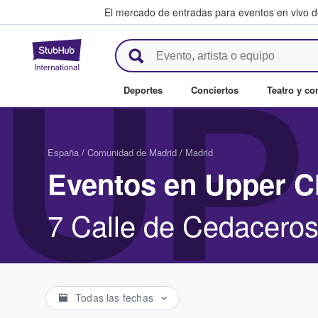
El mercado de entradas para eventos en vivo 
StubHub: compra y venta de en
UP
Deportes
Conciertos
Teatro y c
España
/
Comunidad de Madrid
/
Madrid
Eventos en Upper C
7 Calle de Cedaceros
Todas las fechas