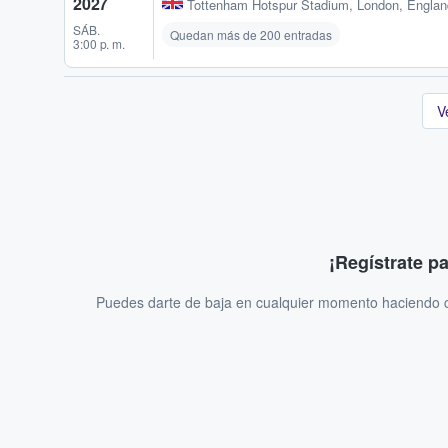
2027
Tottenham Hotspur Stadium
,
London, Engla
SÁB.
Quedan más de 200 entradas
3:00 p. m.
V
¡Regístrate p
Puedes darte de baja en cualquier momento haciendo cl