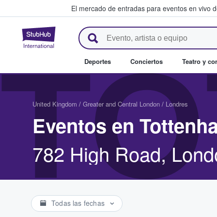
El mercado de entradas para eventos en vivo 
StubHub: compra y venta de en
TO
Deportes
Conciertos
Teatro y c
United Kingdom
/
Greater and Central London
/
Londres
Eventos en Tottenh
782 High Road, Lond
Todas las fechas