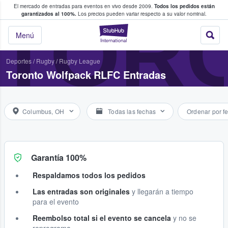
El mercado de entradas para eventos en vivo desde 2009.
Todos los pedidos están
 y venta de entradas entre fans
TOR
garantizados al 100%.
Los precios pueden variar respecto a su valor nominal.
StubHub: compra y
Menú
Deportes
/
Rugby
/
Rugby League
Toronto Wolfpack RLFC Entradas
Columbus, OH
Todas las fechas
Ordenar por f
Garantía 100%
Respaldamos todos los pedidos
Las entradas son originales
y llegarán a tiempo
para el evento
Reembolso total si el evento se cancela
y no se