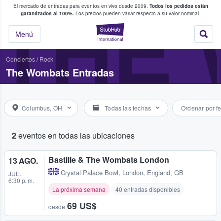
El mercado de entradas para eventos en vivo desde 2009.
Todos los pedidos están
 y venta de entradas entre fans
THE
garantizados al 100%.
Los precios pueden variar respecto a su valor nominal.
StubHub: compra y
Menú
Conciertos
/
Rock
The Wombats Entradas
Columbus, OH
Todas las fechas
Ordenar por f
2
eventos en todas las ubicaciones
Bastille & The Wombats London
13 AGO.
Crystal Palace Bowl
,
London, England, GB
JUE.
6:30 p. m.
La próxima semana
40 entradas disponibles
69 US$
desde