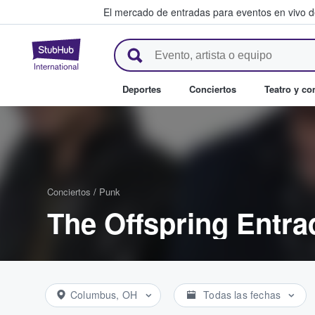
El mercado de entradas para eventos en vivo 
StubHub: compra y venta de en
Deportes
Conciertos
Teatro y c
Conciertos
/
Punk
The Offspring Entra
Columbus, OH
Todas las fechas