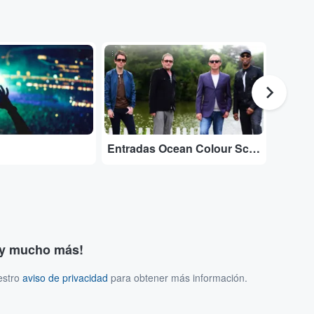
...
...
Entradas Ocean Colour Scene
Entrad
s y mucho más!
estro
aviso de privacidad
para obtener más información.