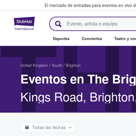
El mercado de entradas para eventos en vivo 
StubHub: compra y venta de en
TH
Deportes
Conciertos
Teatro y c
United Kingdom
/
South
/
Brighton
Eventos en The Bri
Kings Road, Brighto
Todas las fechas