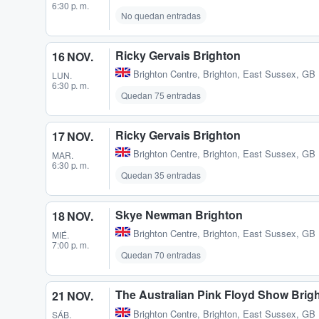
6:30 p. m.
No quedan entradas
Ricky Gervais Brighton
16 NOV.
Brighton Centre
,
Brighton, East Sussex, GB
LUN.
6:30 p. m.
Quedan 75 entradas
Ricky Gervais Brighton
17 NOV.
Brighton Centre
,
Brighton, East Sussex, GB
MAR.
6:30 p. m.
Quedan 35 entradas
Skye Newman Brighton
18 NOV.
Brighton Centre
,
Brighton, East Sussex, GB
MIÉ.
7:00 p. m.
Quedan 70 entradas
The Australian Pink Floyd Show Brig
21 NOV.
Brighton Centre
,
Brighton, East Sussex, GB
SÁB.