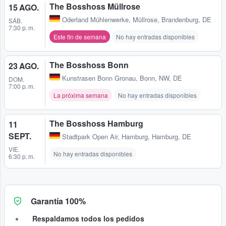
The Bosshoss Müllrose
15 AGO.
Oderland Mühlenwerke
,
Müllrose, Brandenburg, DE
SÁB.
7:30 p. m.
Este fin de semana
No hay entradas disponibles
The Bosshoss Bonn
23 AGO.
Kunstrasen Bonn Gronau
,
Bonn, NW, DE
DOM.
7:00 p. m.
La próxima semana
No hay entradas disponibles
The Bosshoss Hamburg
11
SEPT.
Stadtpark Open Air
,
Hamburg, Hamburg, DE
VIE.
No hay entradas disponibles
6:30 p. m.
Garantía 100%
Respaldamos todos los pedidos