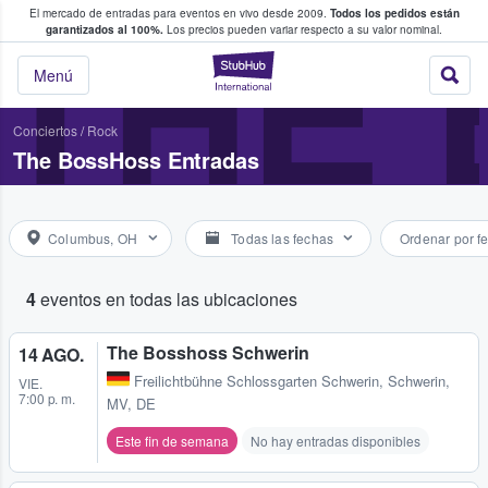
El mercado de entradas para eventos en vivo desde 2009.
Todos los pedidos están
 y venta de entradas entre fans
THE
garantizados al 100%.
Los precios pueden variar respecto a su valor nominal.
StubHub: compra y
Menú
Conciertos
/
Rock
The BossHoss Entradas
Columbus, OH
Todas las fechas
Ordenar por f
4
eventos en todas las ubicaciones
The Bosshoss Schwerin
14 AGO.
Freilichtbühne Schlossgarten Schwerin
,
Schwerin,
VIE.
7:00 p. m.
MV, DE
Este fin de semana
No hay entradas disponibles