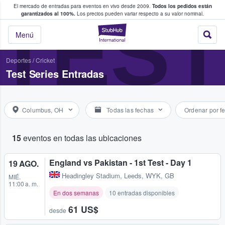
El mercado de entradas para eventos en vivo desde 2009.
Todos los pedidos están
 y venta de entradas entre fans
TEST
garantizados al 100%.
Los precios pueden variar respecto a su valor nominal.
StubHub: compra y
Menú
Deportes
/
Cricket
Test Series Entradas
Columbus, OH
Todas las fechas
Ordenar por f
15
eventos en todas las ubicaciones
England vs Pakistan - 1st Test - Day 1
19 AGO.
Headingley Stadium
,
Leeds, WYK, GB
MIÉ.
11:00 a. m.
En dos semanas
10 entradas disponibles
61 US$
desde