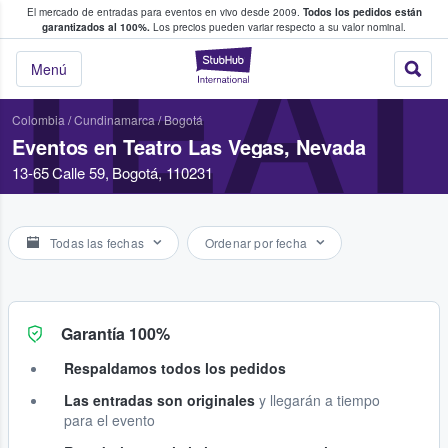
El mercado de entradas para eventos en vivo desde 2009.
Todos los pedidos están
 y venta de entradas entre fans
garantizados al 100%.
Los precios pueden variar respecto a su valor nominal.
TEAT
StubHub: compra y
Menú
Colombia
/
Cundinamarca
/
Bogotá
Eventos en Teatro Las Vegas, Nevada
13-65 Calle 59, Bogotá, 110231
Todas las fechas
Ordenar por fecha
Garantía 100%
Respaldamos todos los pedidos
Las entradas son originales
y llegarán a tiempo
para el evento