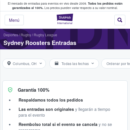
El mercado de entradas para eventos en vivo desde 2009.
Todos los pedidos están
 y venta de entradas entre fans
SYD
garantizados al 100%.
Los precios pueden variar respecto a su valor nominal.
StubHub: compra y
Menú
Deportes
/
Rugby
/
Rugby League
Sydney Roosters Entradas
Columbus, OH
Todas las fechas
Ordenar por f
Garantía 100%
Respaldamos todos los pedidos
Las entradas son originales
y llegarán a tiempo
para el evento
Reembolso total si el evento se cancela
y no se