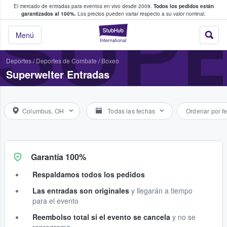
El mercado de entradas para eventos en vivo desde 2009.
Todos los pedidos están
 y venta de entradas entre fans
SUP
garantizados al 100%.
Los precios pueden variar respecto a su valor nominal.
StubHub: compra y
Menú
Deportes
/
Deportes de Combate
/
Boxeo
Superwelter Entradas
Columbus, OH
Todas las fechas
Ordenar por f
Garantía 100%
Respaldamos todos los pedidos
Las entradas son originales
y llegarán a tiempo
para el evento
Reembolso total si el evento se cancela
y no se