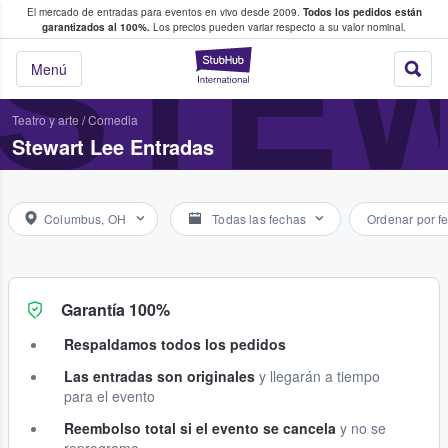
El mercado de entradas para eventos en vivo desde 2009.
Todos los pedidos están
 y venta de entradas entre fans
STE
garantizados al 100%.
Los precios pueden variar respecto a su valor nominal.
StubHub: compra y
Menú
Teatro y arte
/
Comedia
Stewart Lee Entradas
Columbus, OH
Todas las fechas
Ordenar por f
Garantía 100%
Respaldamos todos los pedidos
Las entradas son originales
y llegarán a tiempo
para el evento
Reembolso total si el evento se cancela
y no se