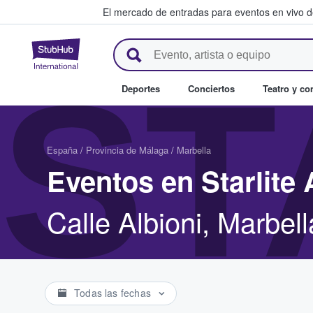
El mercado de entradas para eventos en vivo 
StubHub: compra y venta de en
ST
Deportes
Conciertos
Teatro y c
España
/
Provincia de Málaga
/
Marbella
Eventos en Starlite 
Calle Albioni, Marbel
Todas las fechas