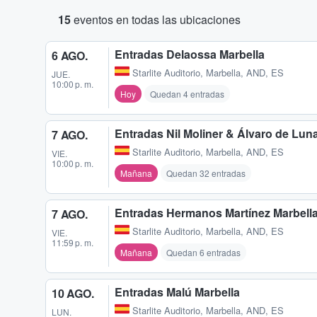
15
eventos en todas las ubicaciones
Entradas Delaossa Marbella
6 AGO.
Starlite Auditorio
,
Marbella, AND, ES
JUE.
10:00 p. m.
Hoy
Quedan 4 entradas
Entradas Nil Moliner & Álvaro de Lun
7 AGO.
Starlite Auditorio
,
Marbella, AND, ES
VIE.
10:00 p. m.
Mañana
Quedan 32 entradas
Entradas Hermanos Martínez Marbell
7 AGO.
Starlite Auditorio
,
Marbella, AND, ES
VIE.
11:59 p. m.
Mañana
Quedan 6 entradas
Entradas Malú Marbella
10 AGO.
Starlite Auditorio
,
Marbella, AND, ES
LUN.