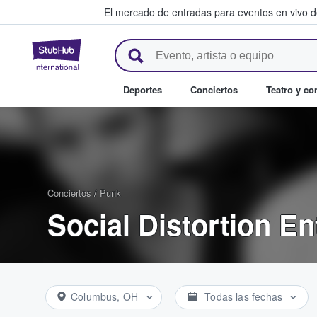
El mercado de entradas para eventos en vivo 
StubHub: compra y venta de en
Deportes
Conciertos
Teatro y c
Conciertos
/
Punk
Social Distortion E
Columbus, OH
Todas las fechas