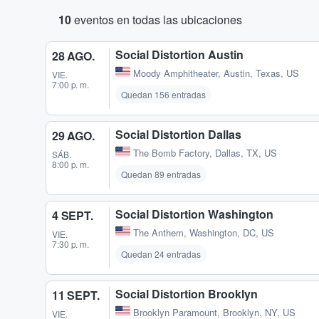
10
eventos en todas las ubicaciones
Social Distortion Austin
28 AGO.
Moody Amphitheater
,
Austin, Texas, US
VIE.
7:00 p. m.
Quedan 156 entradas
Social Distortion Dallas
29 AGO.
The Bomb Factory
,
Dallas, TX, US
SÁB.
8:00 p. m.
Quedan 89 entradas
Social Distortion Washington
4 SEPT.
The Anthem
,
Washington, DC, US
VIE.
7:30 p. m.
Quedan 24 entradas
Social Distortion Brooklyn
11 SEPT.
Brooklyn Paramount
,
Brooklyn, NY, US
VIE.