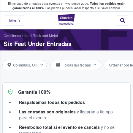
El mercado de entradas para eventos en vivo desde 2009.
Todos los pedidos están
 y venta de entradas entre fans
SIX 
garantizados al 100%.
Los precios pueden variar respecto a su valor nominal.
StubHub: compra y
Menú
Conciertos
/
Hard Rock and Metal
Six Feet Under Entradas
Columbus, OH
Todas las fechas
Ordenar por f
Garantía 100%
Respaldamos todos los pedidos
Las entradas son originales
y llegarán a tiempo
para el evento
Reembolso total si el evento se cancela
y no se