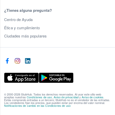
¿Tienes alguna pregunta?
Centro de Ayuda
Ética y cumplimiento
Ciudades más populares
© 2000-2026 StubHub. Todos los derechos reservados. Al usar este sitio web
aceptas nuestras
Condiciones de uso
,
Aviso de privacidad
y
Aviso de cookies
.
Estás comprando entradas a un tercero; StubHub no es el vendedor de las entradas.
Los vendedores fijan los precios, que pueden estar por encima del valor nominal.
Notificaciones de cambio en las Condiciones de uso