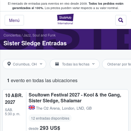
El mercado de entradas para eventos en vivo desde 2009.
Todos los pedidos están
 y venta de entradas entre fans
SIST
garantizados al 100%.
Los precios pueden variar respecto a su valor nominal.
StubHub: compra y
Menú
Conciertos
/
Jazz, Soul and Funk
Sister Sledge Entradas
Columbus, OH
Todas las fechas
Ordenar por f
1
evento en todas las ubicaciones
Soultown Festival 2027 - Kool & the Gang,
10 ABR.
Sister Sledge, Shalamar
2027
The O2 Arena
,
London, LND, GB
SÁB.
5:30 p. m.
12 entradas disponibles
293 US$
desde