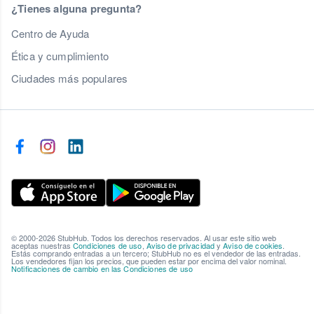
¿Tienes alguna pregunta?
Centro de Ayuda
Ética y cumplimiento
Ciudades más populares
© 2000-2026 StubHub. Todos los derechos reservados. Al usar este sitio web
aceptas nuestras
Condiciones de uso
,
Aviso de privacidad
y
Aviso de cookies
.
Estás comprando entradas a un tercero; StubHub no es el vendedor de las entradas.
Los vendedores fijan los precios, que pueden estar por encima del valor nominal.
Notificaciones de cambio en las Condiciones de uso