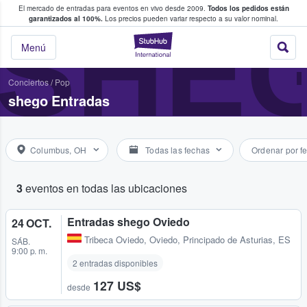
El mercado de entradas para eventos en vivo desde 2009.
Todos los pedidos están
 y venta de entradas entre fans
SHE
garantizados al 100%.
Los precios pueden variar respecto a su valor nominal.
StubHub: compra y
Menú
Conciertos
/
Pop
shego Entradas
Columbus, OH
Todas las fechas
Ordenar por f
3
eventos en todas las ubicaciones
Entradas shego Oviedo
24 OCT.
Tribeca Oviedo
,
Oviedo, Principado de Asturias, ES
SÁB.
9:00 p. m.
2 entradas disponibles
127 US$
desde