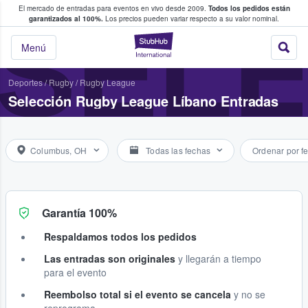
El mercado de entradas para eventos en vivo desde 2009.
Todos los pedidos están
 y venta de entradas entre fans
SELE
garantizados al 100%.
Los precios pueden variar respecto a su valor nominal.
StubHub: compra y
Menú
Deportes
/
Rugby
/
Rugby League
Selección Rugby League Líbano Entradas
Columbus, OH
Todas las fechas
Ordenar por f
Garantía 100%
Respaldamos todos los pedidos
Las entradas son originales
y llegarán a tiempo
para el evento
Reembolso total si el evento se cancela
y no se