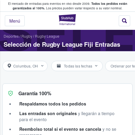
El mercado de entradas para eventos en vivo desde 2009.
Todos los pedidos están
 y venta de entradas entre fans
SELE
garantizados al 100%.
Los precios pueden variar respecto a su valor nominal.
StubHub: compra y
Menú
Deportes
/
Rugby
/
Rugby League
Selección de Rugby League Fiji Entradas
Columbus, OH
Todas las fechas
Ordenar por f
Garantía 100%
Respaldamos todos los pedidos
Las entradas son originales
y llegarán a tiempo
para el evento
Reembolso total si el evento se cancela
y no se