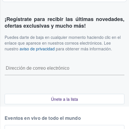
situaciones. Para obtener información detallada y
Todas las transacciones realizadas en nuestra plataforma
proximidad de la fecha del partido.
actualizada sobre cómo manejamos estos casos, por
son finales, lo que significa que ni los compradores ni los
favor, consulta nuestros Términos de Servicio, ya que allí
vendedores pueden cancelar un pedido una vez que ha
¡Regístrate para recibir las últimas novedades,
se explican los procedimientos y las opciones disponibles.
sido confirmado. Sin embargo, si tus planes cambian, es
ofertas exclusivas y mucho más!
posible que tengas la opción de volver a poner tus
entradas a la venta en nuestro mismo sitio. Esta opción
Puedes darte de baja en cualquier momento haciendo clic en el
está sujeta a la disponibilidad y a los plazos del evento. Te
enlace que aparece en nuestros correos electrónicos. Lee
recomendamos consultar nuestros Términos de Servicio
nuestro
aviso de privacidad
para obtener más información.
para más información.
Únete a la lista
Eventos en vivo de todo el mundo