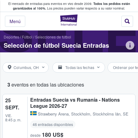
El mercado de entradas para eventos en vivo desde 2009.
Todos los pedidos están
 y venta de entradas entre fans
SELE
garantizados al 100%.
Los precios pueden variar respecto a su valor nominal.
StubHub: compra y
Menú
Deportes
/
Fútbol
/
Selecciones de fútbol
Selección de fútbol Suecia Entradas
Columbus, OH
Todas las fechas
Ordenar por f
3
eventos en todas las ubicaciones
Entradas Suecia vs Rumanía - Nations
25
League 2026-27
SEPT.
Strawberry Arena
,
Stockholm, Stockholms län, SE
VIE.
8:45 p. m.
46 entradas disponibles
180 US$
desde