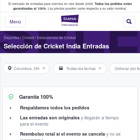
El mercado de entradas para eventos en vivo desde 2009.
Todos los pedidos están
 y venta de entradas entre fans
SELE
garantizados al 100%.
Los precios pueden variar respecto a su valor nominal.
StubHub: compra y
Menú
Deportes
/
Cricket
/
Selecciones de Cricket
Selección de Cricket India Entradas
Columbus, OH
Todas las fechas
Ordenar por f
Garantía 100%
Respaldamos todos los pedidos
Las entradas son originales
y llegarán a tiempo
para el evento
Reembolso total si el evento se cancela
y no se