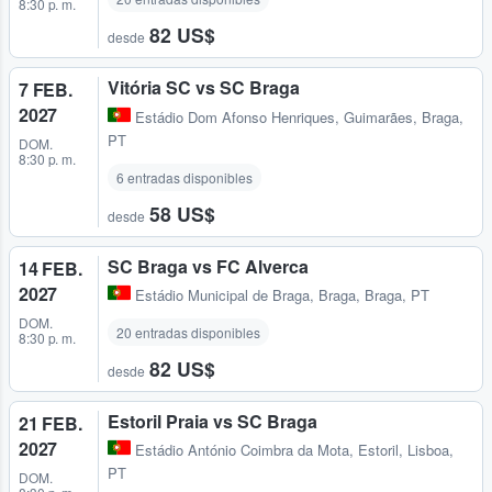
8:30 p. m.
82 US$
desde
Vitória SC vs SC Braga
7 FEB.
2027
Estádio Dom Afonso Henriques
,
Guimarães, Braga,
PT
DOM.
8:30 p. m.
6 entradas disponibles
58 US$
desde
SC Braga vs FC Alverca
14 FEB.
2027
Estádio Municipal de Braga
,
Braga, Braga, PT
DOM.
20 entradas disponibles
8:30 p. m.
82 US$
desde
Estoril Praia vs SC Braga
21 FEB.
2027
Estádio António Coimbra da Mota
,
Estoril, Lisboa,
PT
DOM.