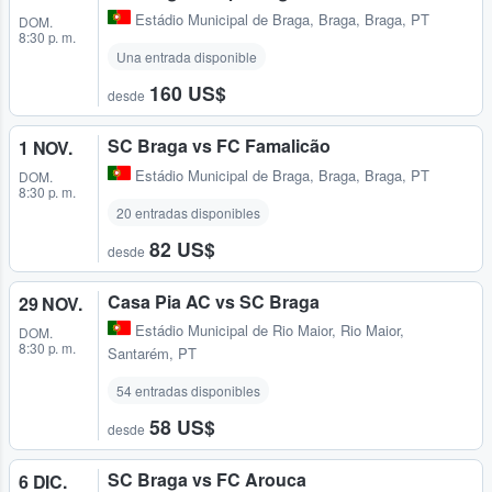
Estádio Municipal de Braga
,
Braga, Braga, PT
DOM.
8:30 p. m.
Una entrada disponible
160 US$
desde
SC Braga vs FC Famalicão
1 NOV.
Estádio Municipal de Braga
,
Braga, Braga, PT
DOM.
8:30 p. m.
20 entradas disponibles
82 US$
desde
Casa Pia AC vs SC Braga
29 NOV.
Estádio Municipal de Rio Maior
,
Rio Maior,
DOM.
8:30 p. m.
Santarém, PT
54 entradas disponibles
58 US$
desde
SC Braga vs FC Arouca
6 DIC.