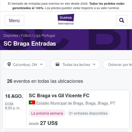
El mercado de entradas para eventos en vivo desde 2009.
Todos los pedidos están
 y venta de entradas entre fans
SC 
garantizados al 100%.
Los precios pueden variar respecto a su valor nominal.
StubHub: compra y
Menú
Deportes
/
Fútbol
/
Liga Portugal
SC Braga Entradas
Columbus, OH
Todas las fechas
Ordenar por f
26
eventos en todas las ubicaciones
SC Braga vs Gil Vicente FC
16 AGO.
Estádio Municipal de Braga
,
Braga, Braga, PT
DOM.
8:30 p. m.
La próxima semana
31 entradas disponibles
27 US$
desde