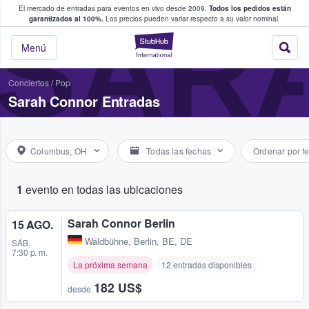
El mercado de entradas para eventos en vivo desde 2009.
Todos los pedidos están
 y venta de entradas entre fans
SAR
garantizados al 100%.
Los precios pueden variar respecto a su valor nominal.
StubHub: compra y
Menú
Conciertos
/
Pop
Sarah Connor Entradas
Columbus, OH
Todas las fechas
Ordenar por f
1
evento en todas las ubicaciones
Sarah Connor Berlin
15 AGO.
Waldbühne
,
Berlin, BE, DE
SÁB.
7:30 p. m.
La próxima semana
12 entradas disponibles
182 US$
desde