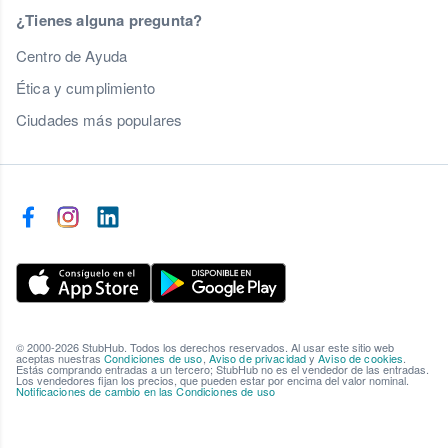
¿Tienes alguna pregunta?
Centro de Ayuda
Ética y cumplimiento
Ciudades más populares
© 2000-2026 StubHub. Todos los derechos reservados. Al usar este sitio web
aceptas nuestras
Condiciones de uso
,
Aviso de privacidad
y
Aviso de cookies
.
Estás comprando entradas a un tercero; StubHub no es el vendedor de las entradas.
Los vendedores fijan los precios, que pueden estar por encima del valor nominal.
Notificaciones de cambio en las Condiciones de uso