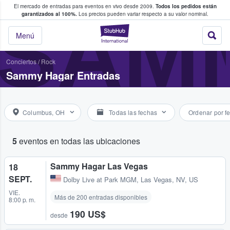
El mercado de entradas para eventos en vivo desde 2009.
Todos los pedidos están
 y venta de entradas entre fans
SAM
garantizados al 100%.
Los precios pueden variar respecto a su valor nominal.
StubHub: compra y
Menú
Conciertos
/
Rock
Sammy Hagar Entradas
Columbus, OH
Todas las fechas
Ordenar por f
5
eventos en todas las ubicaciones
Sammy Hagar Las Vegas
18
SEPT.
Dolby Live at Park MGM
,
Las Vegas, NV, US
VIE.
Más de 200 entradas disponibles
8:00 p. m.
190 US$
desde