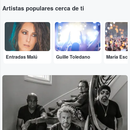
Artistas populares cerca de ti
...
Adobe Stock
Adobe Stock
Entradas Malú
Guille Toledano
María Esc
...