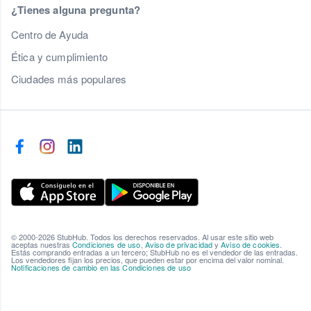
¿Tienes alguna pregunta?
Centro de Ayuda
Ética y cumplimiento
Ciudades más populares
© 2000-2026 StubHub. Todos los derechos reservados. Al usar este sitio web
aceptas nuestras
Condiciones de uso
,
Aviso de privacidad
y
Aviso de cookies
.
Estás comprando entradas a un tercero; StubHub no es el vendedor de las entradas.
Los vendedores fijan los precios, que pueden estar por encima del valor nominal.
Notificaciones de cambio en las Condiciones de uso