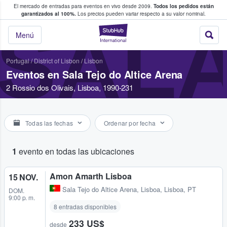
El mercado de entradas para eventos en vivo desde 2009.
Todos los pedidos están
 y venta de entradas entre fans
garantizados al 100%.
Los precios pueden variar respecto a su valor nominal.
SALA
StubHub: compra y
Menú
Portugal
/
District of Lisbon
/
Lisbon
Eventos en Sala Tejo do Altice Arena
2 Rossio dos Olivais, Lisboa, 1990-231
Todas las fechas
Ordenar por fecha
1
evento en todas las ubicaciones
Amon Amarth Lisboa
15 NOV.
Sala Tejo do Altice Arena
,
Lisboa, Lisboa, PT
DOM.
9:00 p. m.
8 entradas disponibles
233 US$
desde