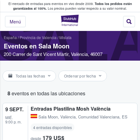
El mercado de entradas para eventos en vivo desde 2009.
Todos los pedidos están
 y venta de entradas entre fans
garantizados al 100%.
Los precios pueden variar respecto a su valor nominal.
SAL
StubHub: compra y
Menú
España
/
Provincia de Valencia
/
Mislata
Eventos en Sala Moon
200 Carrer de Sant Vicent Màrtir, València, 46007
Todas las fechas
Ordenar por fecha
8
eventos en todas las ubicaciones
Entradas Plastilina Mosh València
9 SEPT.
Sala Moon
,
València, Comunidad Valenciana, ES
MIÉ.
9:00 p. m.
4 entradas disponibles
179 US$
desde