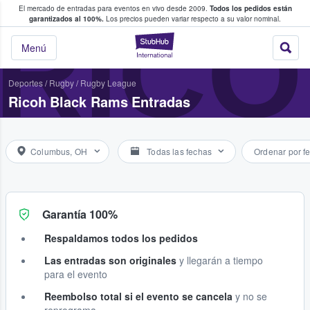
El mercado de entradas para eventos en vivo desde 2009.
Todos los pedidos están
 y venta de entradas entre fans
RICO
garantizados al 100%.
Los precios pueden variar respecto a su valor nominal.
StubHub: compra y
Menú
Deportes
/
Rugby
/
Rugby League
Ricoh Black Rams Entradas
Columbus, OH
Todas las fechas
Ordenar por f
Garantía 100%
Respaldamos todos los pedidos
Las entradas son originales
y llegarán a tiempo
para el evento
Reembolso total si el evento se cancela
y no se