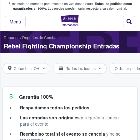
El mercado de entradas para eventos en vivo desde 2009.
Todos los pedidos están
 y venta de entradas entre fans
REBE
garantizados al 100%.
Los precios pueden variar respecto a su valor nominal.
StubHub: compra y
Menú
Deportes
/
Deportes de Combate
Rebel Fighting Championship Entradas
Columbus, OH
Todas las fechas
Ordenar por f
Garantía 100%
Respaldamos todos los pedidos
Las entradas son originales
y llegarán a tiempo
para el evento
Reembolso total si el evento se cancela
y no se