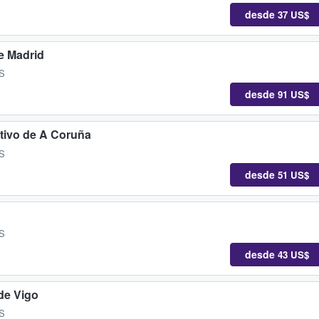
desde
37 US$
e Madrid
ES
desde
91 US$
tivo de A Coruña
ES
desde
51 US$
ES
desde
43 US$
de Vigo
ES