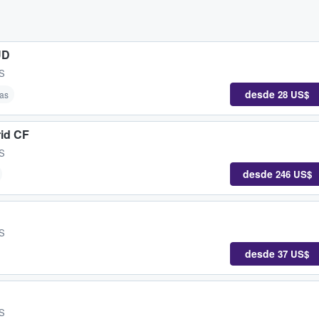
UD
ES
desde
28 US$
as
id CF
ES
desde
246 US$
C
ES
desde
37 US$
ES