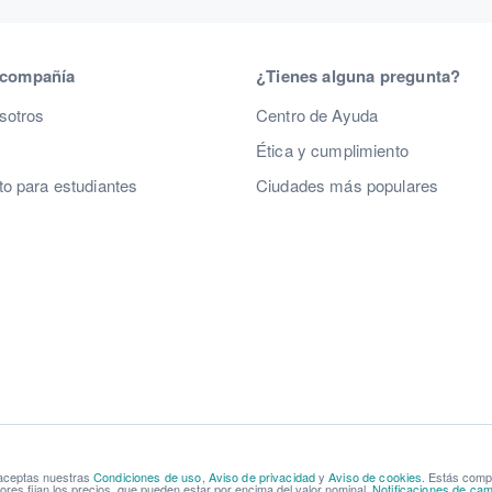
 compañía
¿Tienes alguna pregunta?
sotros
Centro de Ayuda
Ética y cumplimiento
o para estudiantes
Ciudades más populares
 aceptas nuestras
Condiciones de uso
,
Aviso de privacidad
y
Aviso de cookies
. Estás com
res fijan los precios, que pueden estar por encima del valor nominal.
Notificaciones de cam