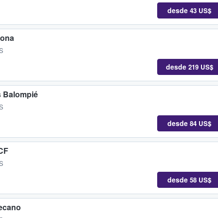
desde
43 US$
lona
ES
desde
219 US$
s Balompié
ES
desde
84 US$
 CF
ES
desde
58 US$
lecano