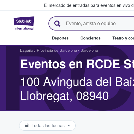
El mercado de entradas para eventos en vivo 
StubHub: compra y venta de en
RC
Deportes
Conciertos
Teatro y c
España
/
Provincia de Barcelona
/
Barcelona
Eventos en RCDE S
100 Avinguda del Baix
Llobregat, 08940
Todas las fechas