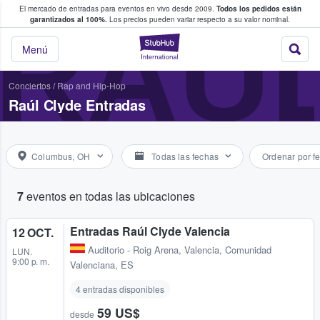
El mercado de entradas para eventos en vivo desde 2009.
Todos los pedidos están
 y venta de entradas entre fans
RAÚL
garantizados al 100%.
Los precios pueden variar respecto a su valor nominal.
StubHub: compra y
Menú
Conciertos
/
Rap and Hip-Hop
Raúl Clyde Entradas
Columbus, OH
Todas las fechas
Ordenar por f
7
eventos en todas las ubicaciones
Entradas Raúl Clyde Valencia
12 OCT.
Auditorio - Roig Arena
,
Valencia, Comunidad
LUN.
9:00 p. m.
Valenciana, ES
4 entradas disponibles
59 US$
desde